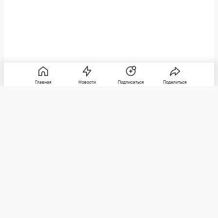
Главная
Новости
Подписаться
Поделиться
РБК
Категории
О компании
Погулять
Контактная информация
Поиграть