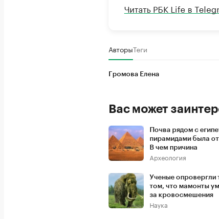
Читать РБК Life в Tele
Авторы
Теги
Громова Елена
Вас может заинтер
Почва рядом с егип
пирамидами была от
В чем причина
Археология
Ученые опровергли 
том, что мамонты ум
за кровосмешения
Наука