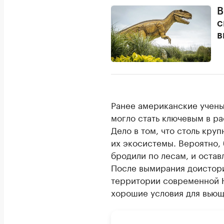
В
с
в
Ранее американские учен
могло стать ключевым в р
Дело в том, что столь кру
их экосистемы. Вероятно, 
бродили по лесам, и остав
После вымирания доистори
территории современной Ю
хорошие условия для вьющ