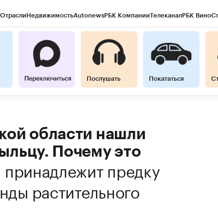
Отрасли
Недвижимость
Autonews
РБК Компании
Телеканал
РБК Вино
С
Послушать
Покататься
С
кой области нашли
ыльцу. Почему это
 принадлежит предку
анды растительного