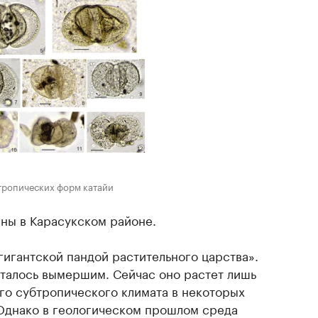
тропических форм катайи
ны в Карасукском районе.
гигантской пандой растительного царства».
италось вымершим. Сейчас оно растет лишь
ого субтропического климата в некоторых
 Однако в геологическом прошлом среда