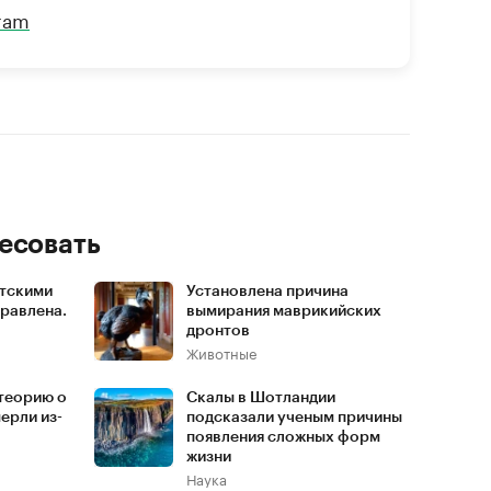
gram
есовать
етскими
Установлена причина
равлена.
вымирания маврикийских
дронтов
Животные
теорию о
Скалы в Шотландии
ерли из-
подсказали ученым причины
появления сложных форм
жизни
Наука