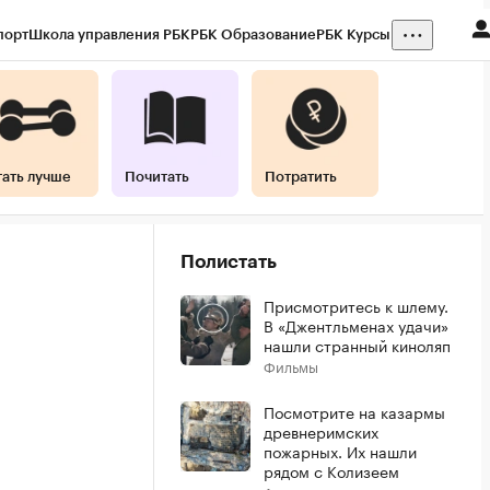
порт
Школа управления РБК
РБК Образование
РБК Курсы
тать лучше
Почитать
Потратить
Полистать
Присмотритесь к шлему.
В «Джентльменах удачи»
нашли странный киноляп
Фильмы
Посмотрите на казармы
древнеримских
пожарных. Их нашли
рядом с Колизеем