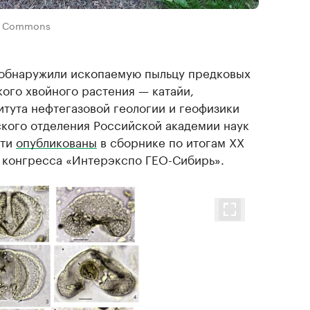
ia Commons
 обнаружили ископаемую пыльцу предковых
ого хвойного растения — катайи,
итута нефтегазовой геологии и геофизики
ского отделения Российской академии наук
сти
опубликованы
в сборнике по итогам XX
 конгресса «Интерэкспо ГЕО-Сибирь».