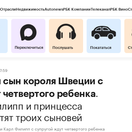
Отрасли
Недвижимость
Autonews
РБК Компании
Телеканал
РБК Вино
С
Послушать
Покататься
С
7:59
 сын короля Швеции с
.
 четвертого ребенка
илипп и принцесса
тят троих сыновей
и Карл Филипп с супругой ждут четвертого ребенка