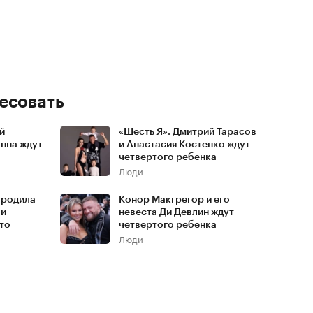
есовать
й
«Шесть Я». Дмитрий Тарасов
Инна ждут
и Анастасия Костенко ждут
четвертого ребенка
Люди
 родила
Конор Макгрегор и его
 и
невеста Ди Девлин ждут
то
четвертого ребенка
Люди