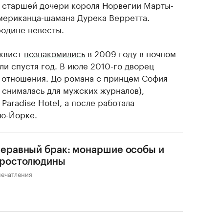
 старшей дочери короля Норвегии Марты-
мериканца-шамана Дурека Верретта.
одине невесты.
лквист
познакомились
в 2009 году в ночном
али спустя год. В июле 2010-го дворец
 отношения. До романа с принцем София
 снималась для мужских журналов),
Paradise Hotel, а после работала
ью-Йорке.
Неравный брак: монаршие особы и
ростолюдины
печатления