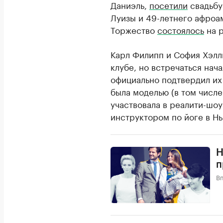
Даниэль,
посетили
свадьбу
Луизы и 49-летнего афроа
Торжество
состоялось
на р
Карл Филипп и София Хэл
клубе, но встречаться нач
официально подтвердил их
была моделью (в том числе
участвовала в реалити-шоу 
инструктором по йоге в Н
​
п
В