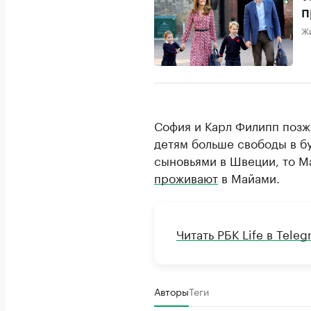
п
Ж
София и Карл Филипп поз
детям больше свободы в б
сыновьями в Швеции, то М
проживают
в Майами.
Читать РБК Life в Tele
Авторы
Теги