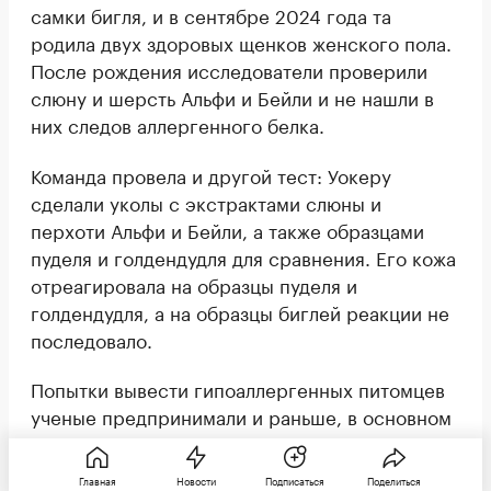
самки бигля, и в сентябре 2024 года та
родила двух здоровых щенков женского пола.
После рождения исследователи проверили
слюну и шерсть Альфи и Бейли и не нашли в
них следов аллергенного белка.
Команда провела и другой тест: Уокеру
сделали уколы с экстрактами слюны и
перхоти Альфи и Бейли, а также образцами
пуделя и голдендудля для сравнения. Его кожа
отреагировала на образцы пуделя и
голдендудля, а на образцы биглей реакции не
последовало.
Попытки вывести гипоаллергенных питомцев
ученые предпринимали и раньше, в основном
с помощью клонирования, но такие щенки
получались слабыми и слишком похожими
Главная
Новости
Подписаться
Поделиться