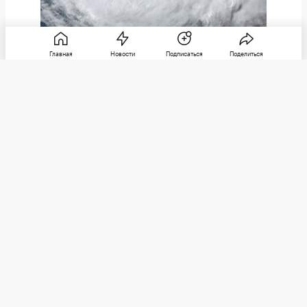
Главная
Новости
Подписаться
Поделиться
CSU/CIRA & JMA/JAXA / Reuters
Спутниковый снимок показывает приближение тайфуна
«Дельфин» к японской Окинаве,
По улицам летают дорожные знаки и ветки
деревьев. В префектурах Кагосима и Окинава
объявлена эвакуация почти 260 тыс. жителей.
Трое мужчин в возрасте около 70 лет
получили легкие травмы — двое из них попали
под сильный ветер, а третий упал со стула.
Вероятно, его сдуло ветром во время
подготовки к шторму.