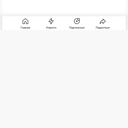
Главная
Новости
Подписаться
Поделиться
РБК
Категории
О компании
Погулять
Контактная информация
Поиграть
Редакция
Посмотреть
Размещение рекламы
Max
Послушать
Социальные сети