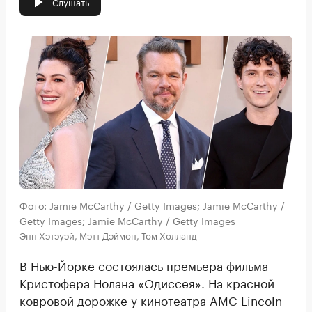
Слушать
Фото: Jamie McCarthy / Getty Images; Jamie McCarthy /
Getty Images; Jamie McCarthy / Getty Images
Энн Хэтэуэй, Мэтт Дэймон, Том Холланд
В Нью-Йорке состоялась премьера фильма
Кристофера Нолана «Одиссея». На красной
ковровой дорожке у кинотеатра AMC Lincoln