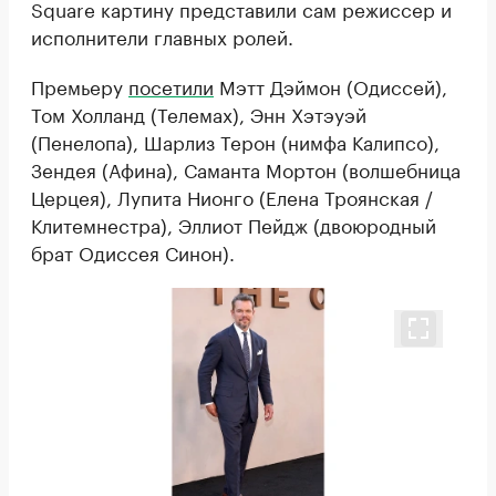
Square картину представили сам режиссер и
исполнители главных ролей.
Премьеру
посетили
Мэтт Дэймон (Одиссей),
Том Холланд (Телемах), Энн Хэтэуэй
(Пенелопа), Шарлиз Терон (нимфа Калипсо),
Зендея (Афина), Саманта Мортон (волшебница
Церцея), Лупита Нионго (Елена Троянская /
Клитемнестра), Эллиот Пейдж (двоюродный
брат Одиссея Синон).