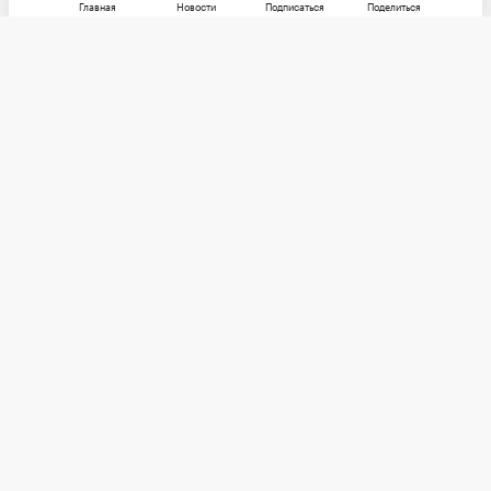
Главная
Новости
Подписаться
Поделиться
РБК
Категории
О компании
Погулять
Контактная информация
Поиграть
Редакция
Посмотреть
Размещение рекламы
Max
Послушать
Социальные сети
Покататься
Telegram
Стать лучше
Почитать
Потратить