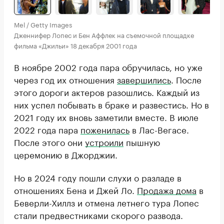
Mel / Getty Images
Дженнифер Лопес и Бен Аффлек на съемочной площадке
фильма «Джильи» 18 декабря 2001 года
В ноябре 2002 года пара обручилась, но уже
через год их отношения
завершились
. После
этого дороги актеров разошлись. Каждый из
них успел побывать в браке и развестись. Но в
2021 году их вновь заметили вместе. В июле
2022 года пара
поженилась
в Лас-Вегасе.
После этого они
устроили
пышную
церемонию в Джорджии.
Но в 2024 году пошли слухи о разладе в
отношениях Бена и Джей Ло.
Продажа дома
в
Беверли-Хиллз и отмена летнего тура Лопес
стали предвестниками скорого развода.