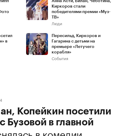
липп
Анна Асти, Билан, Чеботина,
Киркоров стали
 Фото
победителями премии «Муз-
ТВ»
Люди
осетил
Пересильд, Киркоров и
н» в
Гагарина с детьми на
премьере «Летучего
корабля»
События
24
лан, Копейкин посетили
с Бузовой в главной
снялась в комедии