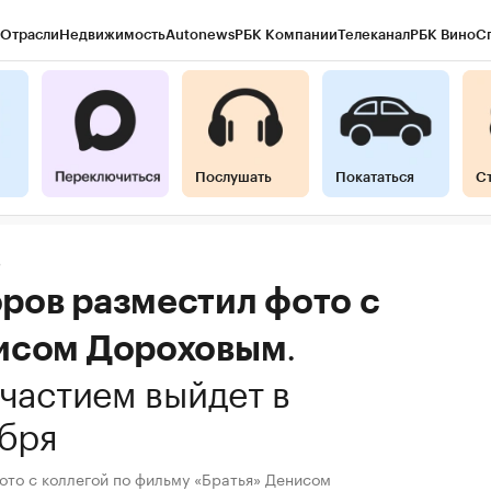
Отрасли
Недвижимость
Autonews
РБК Компании
Телеканал
РБК Вино
С
Послушать
Покататься
С
8
ров разместил фото с
.
исом Дороховым
участием выйдет в
абря
ото с коллегой по фильму «Братья» Денисом