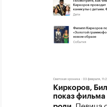
Посмотрите, как Фи
Киркоров проводит
каникулы с детьми.
Дети
Филипп Киркоров п
«Золотой граммофо
новом образе
События
Светская хроника
03 февраля, 11:
Киркоров, Би
показ фильма 
.
Певица 
роли