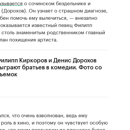
азывается
о сочинском бездельнике и
 (Дорохов). Он узнает о страшном диагнозе,
обен помочь ему вылечиться, — внезапно
 оказывается известный певец Филипп
о столь знаменитым родственником главный
лан похищения артиста.
илипп Киркоров и Денис Дорохов
ыграют братьев в комедии. Фото со
ъемок
ся, что очень взволнован, ведь ему
роль в кино, и поэтому он чувствует особую
рад, что моим партнером по площадке будет