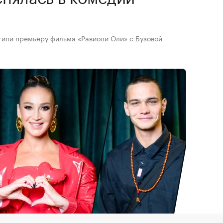
»
тили премьеру фильма «Равиоли Оли» с Бузовой