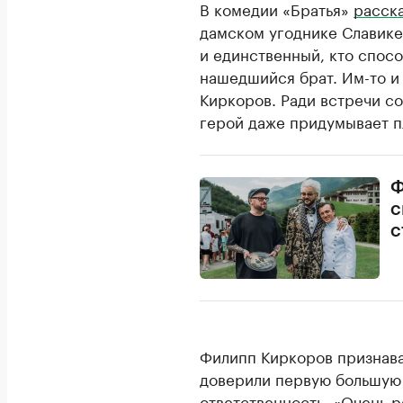
В комедии «Братья»
расск
дамском угоднике Славике
и единственный, кто спос
нашедшийся брат. Им-то и
Киркоров. Ради встречи с
герой даже придумывает п
Ф
с
с
Филипп Киркоров признавал
доверили первую большую 
ответственность. «Очень 