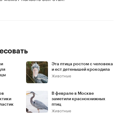
есовать
ли
Эта птица ростом с человека
для
и ест детенышей крокодила
Животные
ицы
ов
В феврале в Москве
ктики
заметили краснокнижных
ластик
птиц
Животные