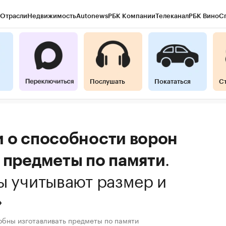
Отрасли
Недвижимость
Autonews
РБК Компании
Телеканал
РБК Вино
С
Послушать
Покататься
С
и о способности ворон
.
 предметы по памяти
ы учитывают размер и
»
обны изготавливать предметы по памяти