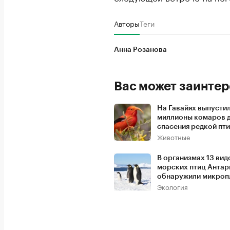
Авторы
Теги
Анна Розанова
Вас может заинтер
На Гавайях выпусти
миллионы комаров 
спасения редкой пт
Животные
В организмах 13 вид
морских птиц Антар
обнаружили микроп
Экология