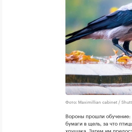
Фото: Maximillian cabinet / Shu
Вороны прошли обучение: 
бумаги в щель, за что пти
хрущака. Затем им предост