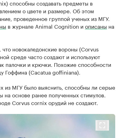
nix) способны создавать предметы в
влением о цвете и размере. Об этом
ание, проведенное группой ученых из МГУ.
аны
в журнале Animal Cognition и
описаны
на
, что новокаледонские вороны (Corvus
ной среде часто создают и используют
ак палочки и крючки. Похожие способности
у Гоффина (Cacatua goffiniana).
х из МГУ было выяснить, способны ли серые
ы на основе ранее полученных стимулов.
роде Corvus cornix орудий не создают.