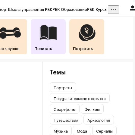
порт
Школа управления РБК
РБК Образование
РБК Курсы
тать лучше
Почитать
Потратить
Темы
Портреты
Поздравительные открытки
Смартфоны
Фильмы
Путешествия
Археология
Музыка
Мода
Сериалы