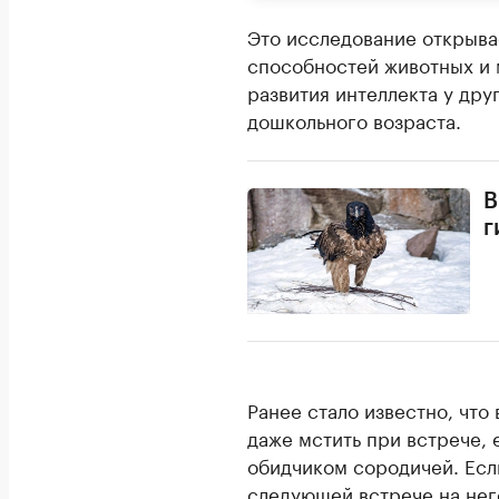
Это исследование открыва
способностей животных и 
развития интеллекта у дру
дошкольного возраста.
В
г
Ранее стало известно, что
даже мстить при встрече, 
обидчиком сородичей. Если
следующей встрече на него