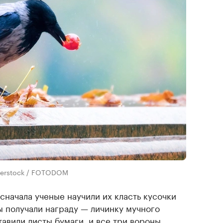
tterstock / FOTODOM
сначала ученые научили их класть кусочки
цы получали награду — личинку мучного
авили листы бумаги, и все три вороны