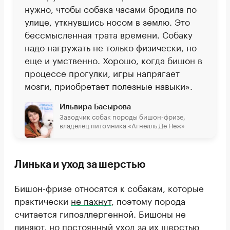
нужно, чтобы собака часами бродила по
улице, уткнувшись носом в землю. Это
бессмысленная трата времени. Собаку
надо нагружать не только физически, но
еще и умственно. Хорошо, когда бишон в
процессе прогулки, игры напрягает
мозги, приобретает полезные навыки».
Ильвира Басырова
Заводчик собак породы бишон-фризе,
владелец питомника «Агнелль Де Неж»
Линька и уход за шерстью
Бишон-фризе относятся к собакам, которые
практически
не пахнут
, поэтому порода
считается гипоаллергенной. Бишоны не
линяют, но постоянный уход за их шерстью