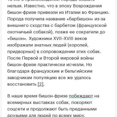
нельзя. Известно, что в эпоху Возрождения
бишон-фризе привезли из Италии во Францию.
Порода получила название «барбишон» из-за
внешнего сходства с барбетом (французской
охотничьей собакой), позже ее сократили до
«бишон». Художники XVII–XVIII веков
изображали знатных людей (королей,
придворных) в сопровождении этих собак.
После Первой и Второй мировой войны
бишон-фризе практически исчезли. Но
благодаря французским и бельгийским
заводчикам популяцию все же удалось
восстановить
[2]
.
В наше время бишон-фризе
побеждают
на
всемирных выставках собак, покоряют
соцсети и продолжают быть преданными
друзьями для людей по всему миру.