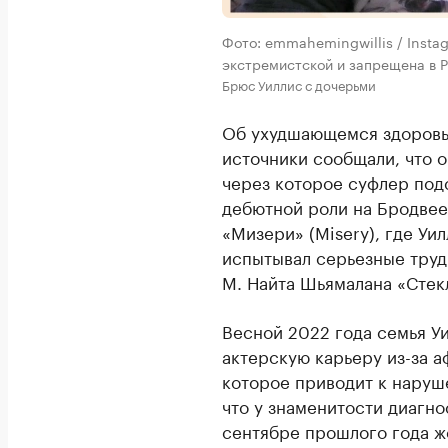
Фото: emmahemingwillis / Insta
экстремистской и запрещена в Р
Брюс Уиллис с дочерьми
Об ухудшающемся здоровье
источники сообщали, что 
через которое суфлер подс
дебютной роли на Бродвее
«Мизери» (Misery), где Уи
испытывал серьезные труд
М. Найта Шьямалана «Стекл
Весной 2022 года семья У
актерскую карьеру из-за 
которое приводит к наруш
что у знаменитости диагн
сентябре прошлого года ж