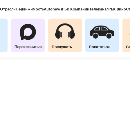
Отрасли
Недвижимость
Autonews
РБК Компании
Телеканал
РБК Вино
С
ы
Город
Стиль
Крипто
РБК Бизнес-среда
Дискуссионный клуб
Исследова
гентов
Политика
Экономика
Бизнес
Технологии и медиа
Финансы
Рынок
Послушать
Покататься
С