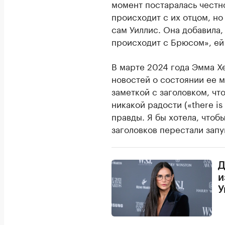
момент постаралась честн
происходит с их отцом, но
сам Уиллис. Она добавила,
происходит с Брюсом», ей 
В марте 2024 года Эмма Х
новостей о состоянии ее м
заметкой с заголовком, чт
никакой радости («there is
правды. Я бы хотела, чтоб
заголовков перестали запу
Д
и
У