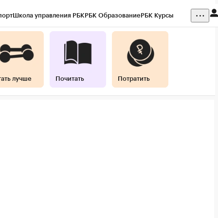
порт
Школа управления РБК
РБК Образование
РБК Курсы
ния
Кредитные рейтинги
Франшизы
Газета
Спецпроекты СПб
 наличной валюты
тать лучше
Почитать
Потратить