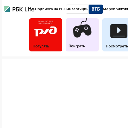
Подписка на РБК
Инвестиции
Мероприятия
РБК Life
Тренды
Визионеры
Национальные проект
Конференции СПб
Спецпроекты
Проверка контра
Погулять
Посмотреть