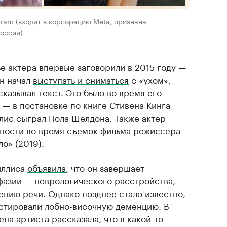
gram (входит в корпорацию Meta, признана
оссии)
 актера впервые заговорили в 2015 году —
он начал
выступать и сниматься
с «ухом»,
казывал текст. Это было во время его
 — в постановке по книге Стивена Кинга
ллис сыграл Пола Шелдона. Также актер
ности во время съемок фильма режиссера
о» (2019).
иллиса
объявила
, что он завершает
афазии — неврологического расстройства,
ению речи. Однако позднее
стало известно
,
остировали лобно-височную деменцию. В
ена артиста
рассказала
, что в какой-то