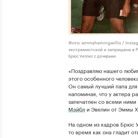
Фото: emmahemingwillis / Insta
экстремистской и запрещена в Р
Брюс Уиллис с дочерьми
«Поздравляю нашего любим
этого особенного человека
Он самый лучший папа для
напоминая, что у актера р
запечатлен со всеми ним
Мэйбл
и Эвелин от Эммы Х
На одном из кадров Брюс У
то время как она гладит о