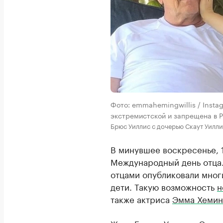
Фото: emmahemingwillis / Insta
экстремистской и запрещена в Р
Брюс Уиллис с дочерью Скаут Уилл
В минувшее воскресенье, 
Международный день отца.
отцами опубликовали мног
дети. Такую возможность
н
также актриса
Эмма Хемин