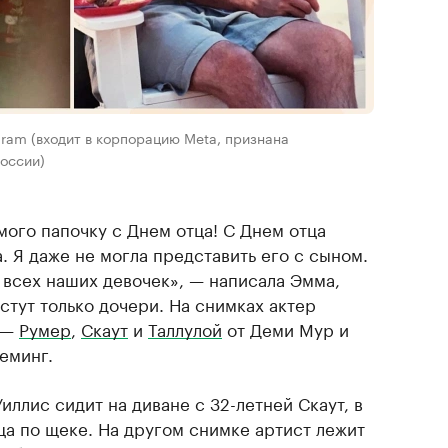
gram (входит в корпорацию Meta, признана
оссии)
ого папочку с Днем отца! С Днем отца
. Я даже не могла представить его с сыном.
 всех наших девочек», — написала Эмма,
астут только дочери. На снимках актер
и —
Румер
,
Скаут
и
Таллулой
от Деми Мур и
еминг.
иллис сидит на диване с 32-летней Скаут, в
тца по щеке. На другом снимке артист лежит