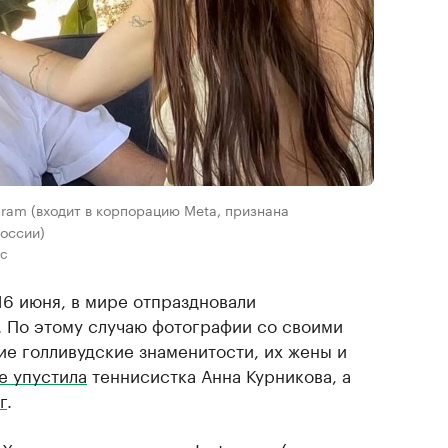
gram (входит в корпорацию Meta, признана
оссии)
ис
16 июня, в мире отпраздновали
 По этому случаю фотографии со своими
ие голливудские знаменитости, их жены и
е упустила
теннисистка Анна Курникова, а
г
.