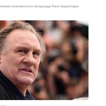
биении итальянского папарацци Рино Бариллари
ages