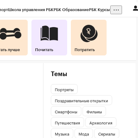
порт
Школа управления РБК
РБК Образование
РБК Курсы
тать лучше
Почитать
Потратить
Темы
Портреты
Поздравительные открытки
Смартфоны
Фильмы
Путешествия
Археология
Музыка
Мода
Сериалы