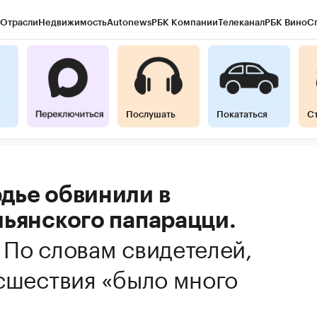
Отрасли
Недвижимость
Autonews
РБК Компании
Телеканал
РБК Вино
С
Послушать
Покататься
С
дье обвинили в
льянского папарацци.
.
По словам свидетелей,
сшествия «было много