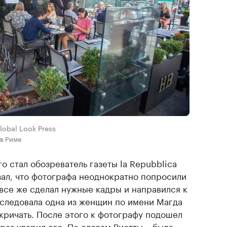
lobal Look Press
 в Риме
 стал обозреватель газеты la Repubblica
зал, что фотографа неоднократно попросили
 все же сделал нужные кадры и направился к
оследовала одна из женщин по имени Магда
 кричать. После этого к фотографу подошел
раз ударил его. По словам Риотты, «было