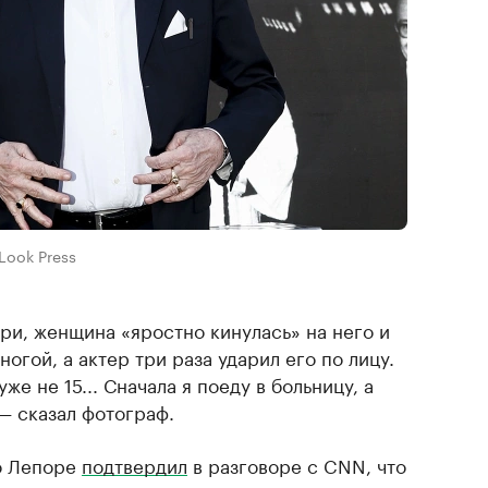
Look Press
ри, женщина «яростно кинулась» на него и
огой, а актер три раза ударил его по лицу.
же не 15... Сначала я поеду в больницу, а
— сказал фотограф.
ро Лепоре
подтвердил
в разговоре с CNN, что