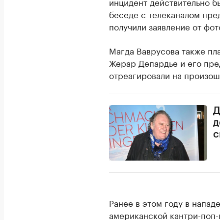
инцидент действительно был
беседе с телеканалом пред
получили заявление от фот
Магда Ваврусова также пла
Жерар Депардье и его пре
отреагировали на произо
Д
д
с
Ранее в этом году в напа
американской кантри-поп-