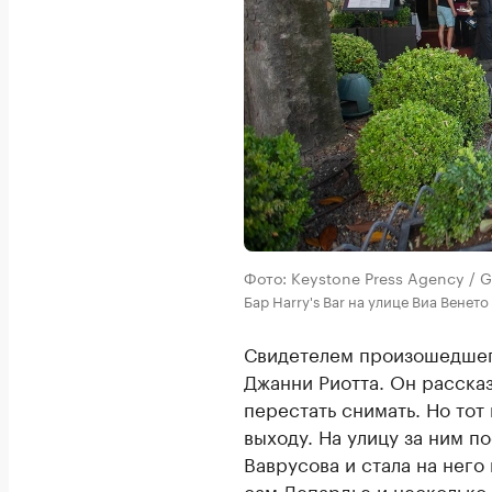
Фото: Keystone Press Agency / G
Бар Harry's Bar на улице Виа Венето
Свидетелем произошедшего
Джанни Риотта. Он расска
перестать снимать. Но тот
выходу. На улицу за ним п
Ваврусова и стала на него
сам Депардье и несколько 