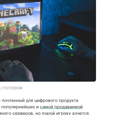
ck / FOTODOM
е почтенный для цифрового продукта
из популярнейших и
самой продаваемой
 много серверов, но порой игроку хочется