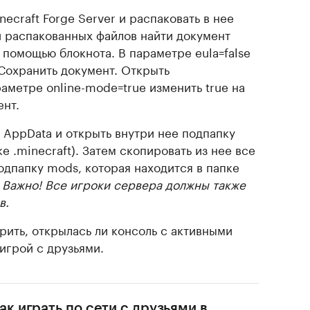
necraft Forge Server и распаковать в нее
и распакованных файлов найти документ
 с помощью блокнота. В параметре eula=false
. Сохранить документ. Открыть
араметре online-mode=true изменить true на
ент.
 AppData и открыть внутри нее подпапку
е .minecraft). Затем скопировать из нее все
одпапку mods, которая находится в папке
.
Важно! Все игроки сервера должны также
в.
ерить, открылась ли консоль с активными
игрой с друзьями.
ак играть по сети с друзьями в