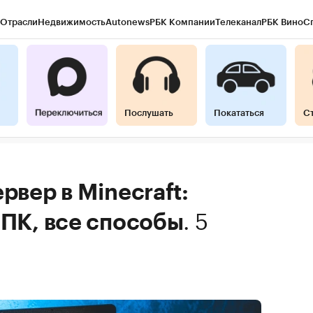
Отрасли
Недвижимость
Autonews
РБК Компании
Телеканал
РБК Вино
С
Послушать
Покататься
С
рвер в Minecraft:
.
5
 ПК, все способы