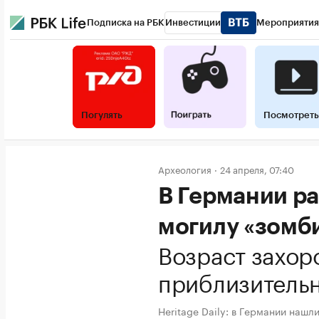
Подписка на РБК
Инвестиции
Мероприятия
Погулять
Посмотреть
Археология
24 апреля, 07:40
В Германии р
могилу «зомби
Возраст захор
приблизительн
Heritage Daily: в Германии наш