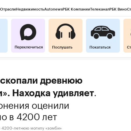
Отрасли
Недвижимость
Autonews
РБК Компании
Телеканал
РБК Вино
С
Послушать
Покататься
С
аскопали древнюю
.
». Находка удивляет
онения оценили
о в 4200 лет
ли 4200-летнюю могилу «зомби»