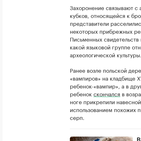
Захоронение связывают с 
кубков, относящейся к бро
представители расселилис
некоторых прибрежных ре
Письменных свидетельств н
какой языковой группе от
археологической культуры
Ранее возле польской дер
«вампиров» на кладбище XV
ребенок-«вампир», а в дру
ребенок
скончался
в возра
ноге прикрепили навесно
использованием похожих п
серп.
В