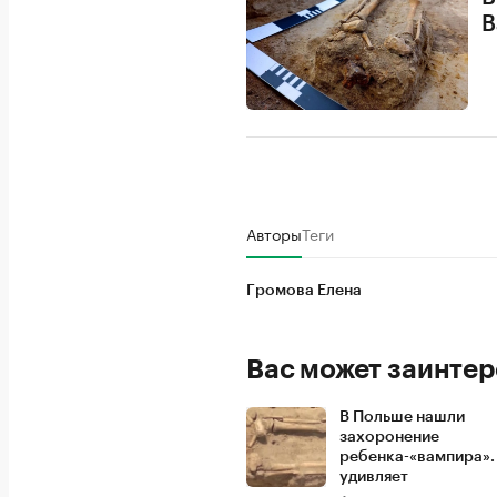
В
Авторы
Теги
Громова Елена
Вас может заинтер
В Польше нашли
захоронение
ребенка-«вампира».
удивляет