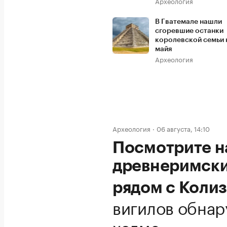
Археология
В Гватемале нашли
сгоревшие останки
королевской семьи 
майя
Археология
Археология
06 августа, 14:10
Посмотрите н
древнеримски
рядом с Коли
вигилов обнар
холме