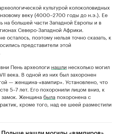
археологической культурой колоколовидных
нзовому веку (4000–2700 годы до н.э.). Ее
ь на большей части Западной Европы и в
гионах Северо-Западной Африки.
е осталось, поэтому нельзя точно сказать, к
носились представители этой
.
евни Пень археологи
нашли
несколько могил
II века. В одной из них был захоронен
гой — женщина-«вампир». Установлено, что
сте 5–7 лет. Его похоронили лицом вниз, к
й замок. Женщина
была
похоронена с
рактик, кроме того, над ее шеей разместили
 Польше нашли могилы «вампиров».