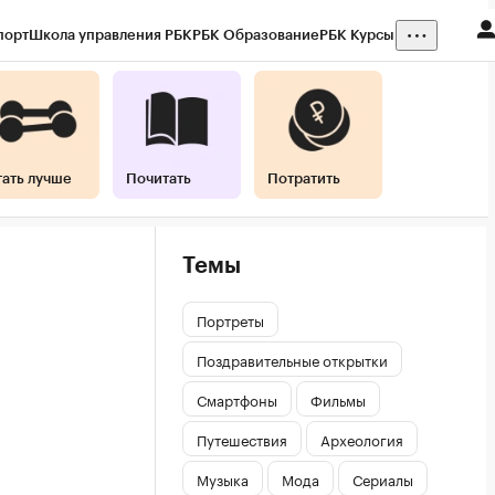
порт
Школа управления РБК
РБК Образование
РБК Курсы
тать лучше
Почитать
Потратить
Темы
Портреты
Поздравительные открытки
Смартфоны
Фильмы
Путешествия
Археология
Музыка
Мода
Сериалы