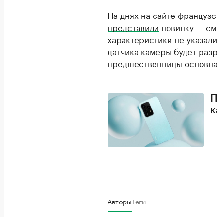
На днях на сайте француз
представили
новинку — сма
характеристики не указал
датчика камеры будет раз
предшественницы основна
П
к
Авторы
Теги