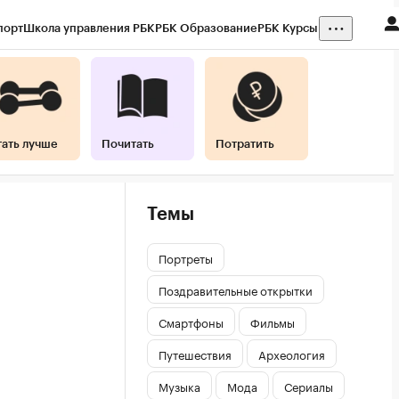
порт
Школа управления РБК
РБК Образование
РБК Курсы
тать лучше
Почитать
Потратить
Темы
Портреты
Поздравительные открытки
Смартфоны
Фильмы
Путешествия
Археология
Музыка
Мода
Сериалы