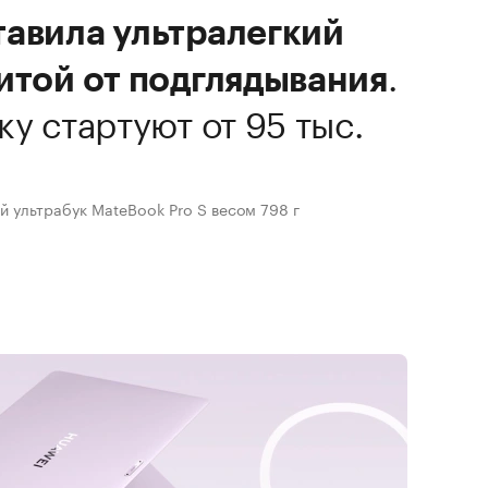
тавила ультралегкий
.
итой от подглядывания
у стартуют от 95 тыс.
 ультрабук MateBook Pro S весом 798 г