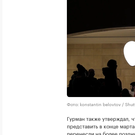
Фото: konstantin belovtov / Sh
Гурман также утверждал, 
представить в конце марта
перенесли
на более поздн