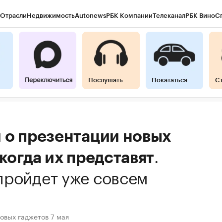
Отрасли
Недвижимость
Autonews
РБК Компании
Телеканал
РБК Вино
С
Послушать
Покататься
С
 о презентации новых
.
 когда их представят
пройдет уже совсем
овых гаджетов 7 мая