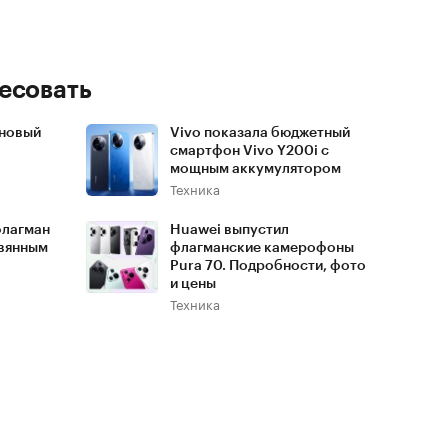
есовать
 новый
Vivo показала бюджетный
смартфон Vivo Y200i с
мощным аккумулятором
Техника
флагман
Huawei выпустил
евянным
флагманские камерофоны
Pura 70. Подробности, фото
и цены
Техника