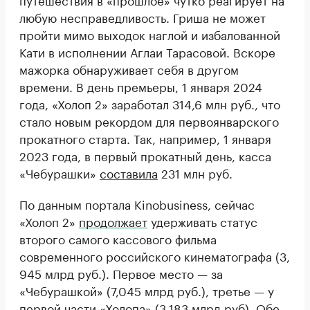
любую несправедливость. Гриша не может
пройти мимо выходок наглой и избалованной
Кати в исполнении Аглаи Тарасовой. Вскоре
мажорка обнаруживает себя в другом
времени. В день премьеры, 1 января 2024
года, «Холоп 2» заработал 314,6 млн руб., что
стало новым рекордом для первоянварского
прокатного старта. Так, например, 1 января
2023 года, в первый прокатный день, касса
«Чебурашки»
составила
231 млн руб.
По данным портала Kinobusiness, сейчас
«Холоп 2»
продолжает
удерживать статус
второго самого кассового фильма
современного российского кинематографа (3,
945 млрд руб.). Первое место — за
«Чебурашкой» (7,045 млрд руб.), третье — у
первой части «Холопа» (3,183 млрд руб). Обе