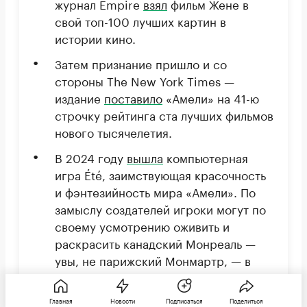
журнал Empire
взял
фильм Жене в
свой топ-100 лучших картин в
истории кино.
Затем признание пришло и со
стороны The New York Times —
издание
поставило
«Амели» на 41-ю
строчку рейтинга ста лучших фильмов
нового тысячелетия.
В 2024 году
вышла
компьютерная
игра Été, заимствующая красочность
и фэнтезийность мира «Амели». По
замыслу создателей игроки могут по
своему усмотрению оживить и
раскрасить канадский Монреаль —
увы, не парижский Монмартр, — в
духе визуального стиля Жан-Пьера
Жене.
Главная
Новости
Подписаться
Поделиться