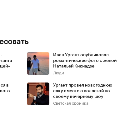
есовать
.
Иван Ургант опубликовал
рганта
романтические фото с женой
ицей»
Натальей Кикнадзе
Люди
ся в
Ургант провел новогоднюю
ового
елку вместе с коллегой по
своему вечернему шоу
Светская хроника