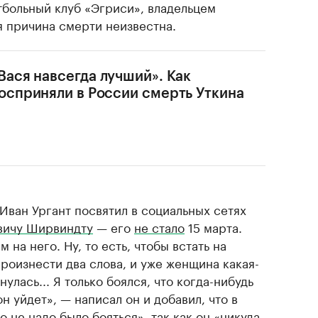
тбольный клуб «Эгриси», владельцем
я причина смерти неизвестна.
Вася навсегда лучший». Как
осприняли в России смерть Уткина
Иван Ургант посвятил в социальных сетях
вичу Ширвиндту
— его
не стало
15 марта.
 на него. Ну, то есть, чтобы встать на
произнести два слова, и уже женщина какая-
улась... Я только боялся, что когда-нибудь
он уйдет», — написал он и добавил, что в
о не надо было бояться», так как он «никуда