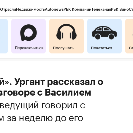
Отрасли
Недвижимость
Autonews
РБК Компании
Телеканал
РБК Вино
С
Послушать
Покататься
С
». Ургант рассказал о
зговоре с Василием
ведущий говорил с
 за неделю до его