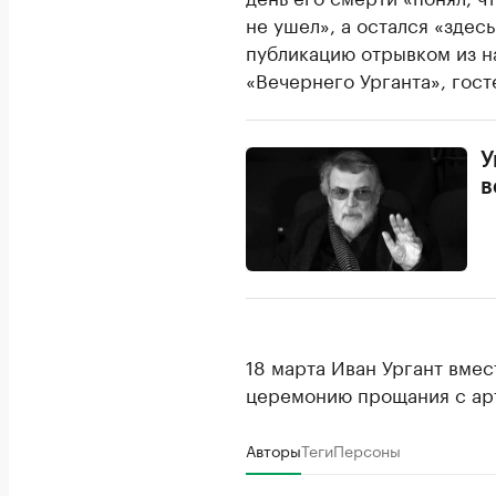
не ушел», а остался «здес
публикацию отрывком из н
«Вечернего Урганта», гост
У
в
18 марта Иван Ургант вме
церемонию прощания с арт
Авторы
Теги
Персоны