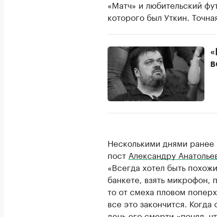
«Матч» и любительский фу
которого был Уткин. Точна
«
в
Несколькими днями ранее 
пост
Александру Анатолье
«Всегда хотел быть похожим
банкете, взять микрофон, 
то от смеха пловом поперхн
все это закончится. Когда 
день его смерти «понял, чт