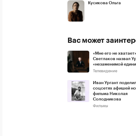
Кусикова Ольга
Вас может заинтер
«Мне его не хватает»
Светлаков назвал У
«незаменимой един
Телевидение
Иван Ургант поделил
соцсетях афишей н
фильма Николая
Солодникова
Фильмы