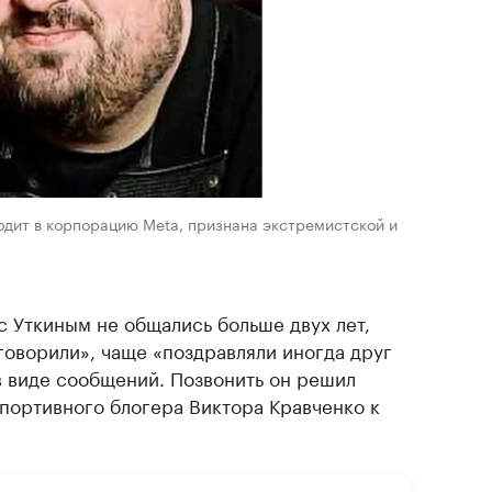
ходит в корпорацию Meta, признана экстремистской и
с Уткиным не общались больше двух лет,
говорили», чаще «поздравляли иногда друг
в виде сообщений. Позвонить он решил
портивного блогера Виктора Кравченко к