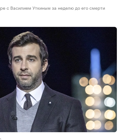
оре с Василием Уткиным за неделю до его смерти
С