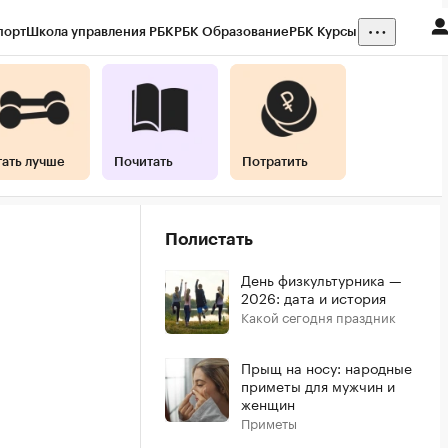
порт
Школа управления РБК
РБК Образование
РБК Курсы
тать лучше
Почитать
Потратить
Полистать
День физкультурника —
2026: дата и история
Какой сегодня праздник
Прыщ на носу: народные
приметы для мужчин и
женщин
Приметы