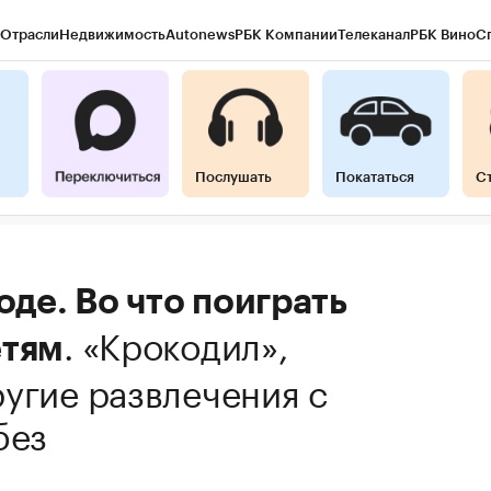
Отрасли
Недвижимость
Autonews
РБК Компании
Телеканал
РБК Вино
С
Послушать
Покататься
С
оде. Во что поиграть
.
«Крокодил»,
етям
угие развлечения с
без