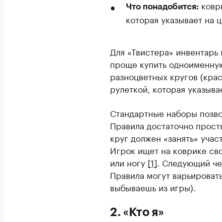
коври
Что понадобится:
которая указывает на ц
Для «Твистера» инвентарь
проще купить одноименную
разноцветных кругов (крас
рулеткой, которая указыва
Стандартные наборы позво
Правила достаточно просты
круг должен «занять» учас
Игрок ищет на коврике сво
или ногу
[1]
. Следующий че
Правила могут варьировать
выбываешь из игры).
2. «Кто я»