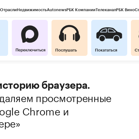
Отрасли
Недвижимость
Autonews
РБК Компании
Телеканал
РБК Вино
С
Послушать
Покататься
С
историю браузера.
даляем просмотренные
ogle Chrome и
ере»