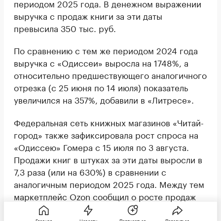
периодом 2025 года. В денежном выражении
выручка с продаж книги за эти даты
превысила 350 тыс. руб.
По сравнению с тем же периодом 2024 года
выручка с «Одиссеи» выросла на 1748%, а
относительно предшествующего аналогичного
отрезка (с 25 июня по 14 июля) показатель
увеличился на 357%, добавили в «Литресе».
Федеральная сеть книжных магазинов «Читай-
город» также зафиксировала рост спроса на
«Одиссею» Гомера с 15 июля по 3 августа.
Продажи книг в штуках за эти даты выросли в
7,3 раза (или на 630%) в сравнении с
аналогичным периодом 2025 года. Между тем
маркетплейс Ozon сообщил о росте продаж
«Одиссеи» Гомера в 9,3 раза за период с 15
июля по 3 августа по сравнению с прошлым
Главная
Новости
Подписаться
Поделиться